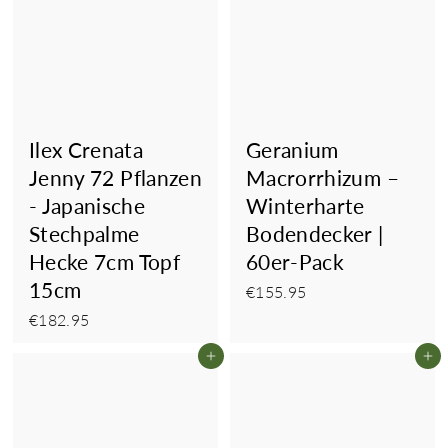
Ilex Crenata
Geranium
Jenny 72 Pflanzen
Macrorrhizum –
- Japanische
Winterharte
Stechpalme
Bodendecker |
Hecke 7cm Topf
60er-Pack
15cm
€155.95
€155.95
€182.95
€182.95
In den Einkaufswagen legen
In