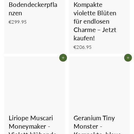
Bodendeckerpfla
Kompakte
nzen
violette Blüten
für endlosen
€299.95
€299.95
Charme – Jetzt
kaufen!
€206.95
€206.95
In den Einkaufswagen legen
In
Liriope Muscari
Geranium Tiny
Moneymaker -
Monster -