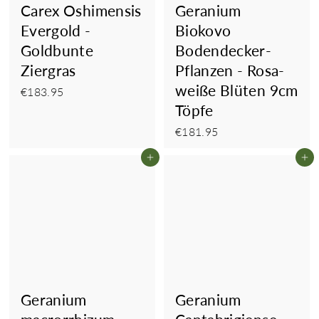
Carex Oshimensis
Geranium
Evergold -
Biokovo
Goldbunte
Bodendecker-
Ziergras
Pflanzen - Rosa-
weiße Blüten 9cm
€183.95
€183.95
Töpfe
€181.95
€181.95
In den Einkaufswagen legen
In
Geranium
Geranium