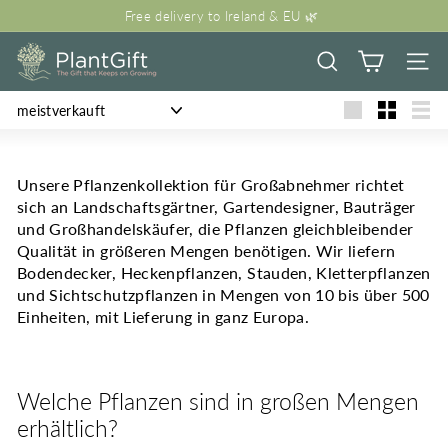
Pause Diashow
Free delivery to Ireland & EU 🌿
Plant Gift
SUCHE
SEIT
Sortieren
groß
Klein
List
Unsere Pflanzenkollektion für Großabnehmer richtet
sich an Landschaftsgärtner, Gartendesigner, Bauträger
und Großhandelskäufer, die Pflanzen gleichbleibender
Qualität in größeren Mengen benötigen. Wir liefern
Bodendecker, Heckenpflanzen, Stauden, Kletterpflanzen
und Sichtschutzpflanzen in Mengen von 10 bis über 500
Einheiten, mit Lieferung in ganz Europa.
Welche Pflanzen sind in großen Mengen
erhältlich?