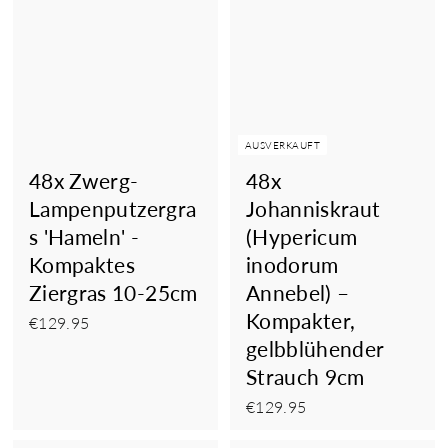
AUSVERKAUFT
48x Zwerg-
48x
Lampenputzergra
Johanniskraut
s 'Hameln' -
(Hypericum
Kompaktes
inodorum
Ziergras 10-25cm
Annebel) –
Kompakter,
€129.95
€129.95
gelbblühender
Strauch 9cm
€129.95
€129.95