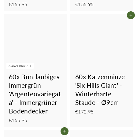
€155.95
€155.95
€155.95
€155.95
In
AUSVERKAUFT
60x Buntlaubiges
60x Katzenminze
Immergrün
'Six Hills Giant' -
'Argenteovariegat
Winterharte
a' - Immergrüner
Staude - Ø9cm
Bodendecker
€172.95
€172.95
€155.95
€155.95
In den Einkaufswagen legen