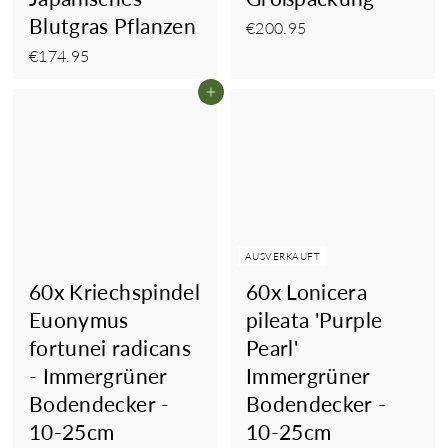
Blutgras Pflanzen
€200.95
€200.95
€174.95
€174.95
In den Einkaufswagen legen
AUSVERKAUFT
60x Kriechspindel
60x Lonicera
Euonymus
pileata 'Purple
fortunei radicans
Pearl'
- Immergrüner
Immergrüner
Bodendecker -
Bodendecker -
10-25cm
10-25cm