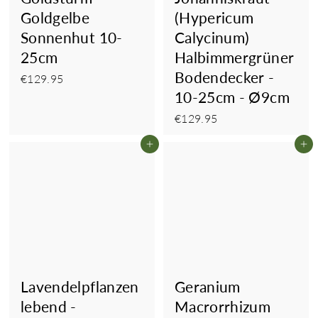
Goldgelbe
(Hypericum
Sonnenhut 10-
Calycinum)
25cm
Halbimmergrüner
Bodendecker -
€129.95
€129.95
10-25cm - Ø9cm
€129.95
€129.95
In den Einkaufswagen legen
In
Lavendelpflanzen
Geranium
lebend -
Macrorrhizum