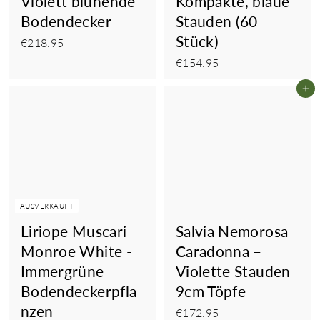
Violett blühende
Kompakte, blaue
Bodendecker
Stauden (60
Stück)
€218.95
€218.95
€154.95
€154.95
In
AUSVERKAUFT
Liriope Muscari
Salvia Nemorosa
Monroe White -
Caradonna –
Immergrüne
Violette Stauden
Bodendeckerpfla
9cm Töpfe
nzen
€172.95
€172.95