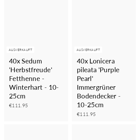
AUSVERKAUFT
AUSVERKAUFT
40x Sedum
40x Lonicera
'Herbstfreude'
pileata 'Purple
Fetthenne -
Pearl'
Winterhart - 10-
Immergrüner
25cm
Bodendecker -
10-25cm
€111.95
€111.95
€111.95
€111.95