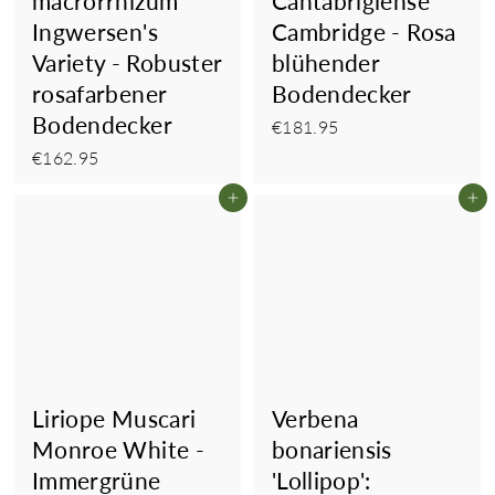
macrorrhizum
Cantabrigiense
Ingwersen's
Cambridge - Rosa
Variety - Robuster
blühender
rosafarbener
Bodendecker
Bodendecker
€181.95
€181.95
€162.95
€162.95
In den Einkaufswagen legen
In
Liriope Muscari
Verbena
Monroe White -
bonariensis
Immergrüne
'Lollipop':