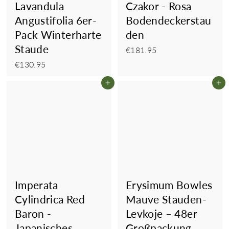
Lavandula
Czakor - Rosa
Angustifolia 6er-
Bodendeckerstau
Pack Winterharte
den
Staude
€181.95
€181.95
€130.95
€130.95
In den Einkaufswagen legen
In
Imperata
Erysimum Bowles
Cylindrica Red
Mauve Stauden-
Baron -
Levkoje – 48er
Japanisches
Großpackung