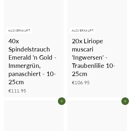
AUSVERKAUFT
AUSVERKAUFT
40x
20x Liriope
Spindelstrauch
muscari
Emerald 'n Gold -
'Ingwersen' -
Immergrün,
Traubenlilie 10-
panaschiert - 10-
25cm
25cm
€106.95
€106.95
€111.95
€111.95
In den Einkaufswagen legen
In