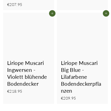
€207.95
€207.95
In den Einkaufswagen legen
In
Liriope Muscari
Liriope Muscari
Ingwersen -
Big Blue -
Violett blühende
Lilafarbene
Bodendecker
Bodendeckerpfla
nzen
€218.95
€218.95
€209.95
€209.95