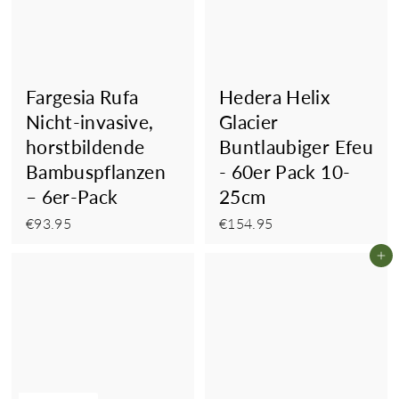
Fargesia Rufa
Hedera Helix
Nicht-invasive,
Glacier
horstbildende
Buntlaubiger Efeu
Bambuspflanzen
- 60er Pack 10-
– 6er-Pack
25cm
€93.95
€154.95
€93.95
€154.95
In