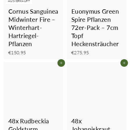
AUSVERKAUFT
Cornus Sanguinea
Euonymus Green
Midwinter Fire –
Spire Pflanzen
Winterhart-
72er-Pack – 7cm
Hartriegel-
Topf
Pflanzen
Heckensträucher
€150.95
€275.95
€150.95
€275.95
In den Einkaufswagen legen
In
48x Rudbeckia
48x
Goldsturm
Johanniskraut