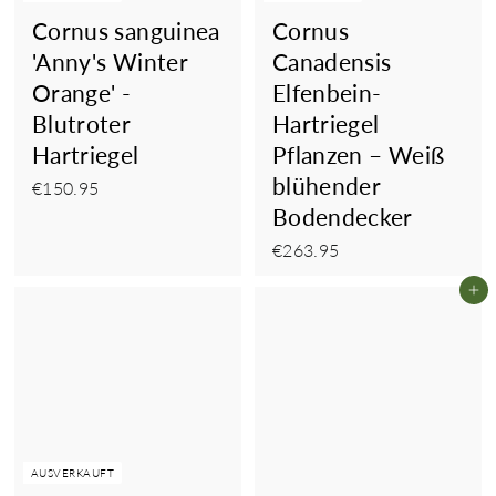
Cornus sanguinea
Cornus
'Anny's Winter
Canadensis
Orange' -
Elfenbein-
Blutroter
Hartriegel
Hartriegel
Pflanzen – Weiß
blühender
€150.95
€150.95
Bodendecker
€263.95
€263.95
In
AUSVERKAUFT